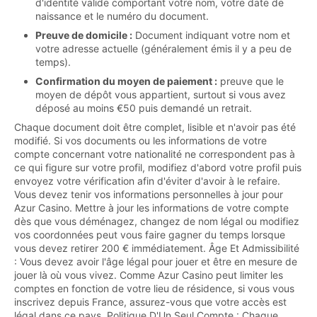
d'identité valide comportant votre nom, votre date de
naissance et le numéro du document.
Preuve de domicile :
Document indiquant votre nom et
votre adresse actuelle (généralement émis il y a peu de
temps).
Confirmation du moyen de paiement :
preuve que le
moyen de dépôt vous appartient, surtout si vous avez
déposé au moins €50 puis demandé un retrait.
Chaque document doit être complet, lisible et n'avoir pas été
modifié. Si vos documents ou les informations de votre
compte concernant votre nationalité ne correspondent pas à
ce qui figure sur votre profil, modifiez d'abord votre profil puis
envoyez votre vérification afin d'éviter d'avoir à le refaire.
Vous devez tenir vos informations personnelles à jour pour
Azur Casino. Mettre à jour les informations de votre compte
dès que vous déménagez, changez de nom légal ou modifiez
vos coordonnées peut vous faire gagner du temps lorsque
vous devez retirer 200 € immédiatement. Âge Et Admissibilité
: Vous devez avoir l'âge légal pour jouer et être en mesure de
jouer là où vous vivez. Comme Azur Casino peut limiter les
comptes en fonction de votre lieu de résidence, si vous vous
inscrivez depuis France, assurez-vous que votre accès est
légal dans ce pays. Politique D'Un Seul Compte : Chaque