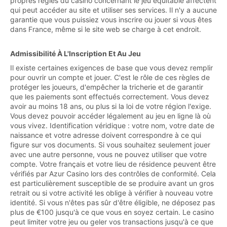
propres règles du casino concernant le jeu équitable affectent
qui peut accéder au site et utiliser ses services. Il n'y a aucune
garantie que vous puissiez vous inscrire ou jouer si vous êtes
dans France, même si le site web se charge à cet endroit.
Admissibilité À L'Inscription Et Au Jeu
Il existe certaines exigences de base que vous devez remplir
pour ouvrir un compte et jouer. C'est le rôle de ces règles de
protéger les joueurs, d'empêcher la tricherie et de garantir
que les paiements sont effectués correctement. Vous devez
avoir au moins 18 ans, ou plus si la loi de votre région l'exige.
Vous devez pouvoir accéder légalement au jeu en ligne là où
vous vivez. Identification véridique : votre nom, votre date de
naissance et votre adresse doivent correspondre à ce qui
figure sur vos documents. Si vous souhaitez seulement jouer
avec une autre personne, vous ne pouvez utiliser que votre
compte. Votre français et votre lieu de résidence peuvent être
vérifiés par Azur Casino lors des contrôles de conformité. Cela
est particulièrement susceptible de se produire avant un gros
retrait ou si votre activité les oblige à vérifier à nouveau votre
identité. Si vous n'êtes pas sûr d'être éligible, ne déposez pas
plus de €100 jusqu'à ce que vous en soyez certain. Le casino
peut limiter votre jeu ou geler vos transactions jusqu'à ce que