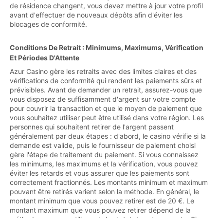
de résidence changent, vous devez mettre à jour votre profil
avant d'effectuer de nouveaux dépôts afin d'éviter les
blocages de conformité.
Conditions De Retrait : Minimums, Maximums, Vérification
Et Périodes D'Attente
Azur Casino gère les retraits avec des limites claires et des
vérifications de conformité qui rendent les paiements sûrs et
prévisibles. Avant de demander un retrait, assurez-vous que
vous disposez de suffisamment d'argent sur votre compte
pour couvrir la transaction et que le moyen de paiement que
vous souhaitez utiliser peut être utilisé dans votre région. Les
personnes qui souhaitent retirer de l'argent passent
généralement par deux étapes : d'abord, le casino vérifie si la
demande est valide, puis le fournisseur de paiement choisi
gère l'étape de traitement du paiement. Si vous connaissez
les minimums, les maximums et la vérification, vous pouvez
éviter les retards et vous assurer que les paiements sont
correctement fractionnés. Les montants minimum et maximum
pouvant être retirés varient selon la méthode. En général, le
montant minimum que vous pouvez retirer est de 20 €. Le
montant maximum que vous pouvez retirer dépend de la