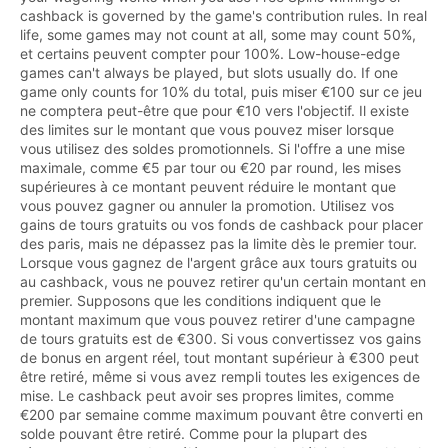
cashback is governed by the game's contribution rules. In real
life, some games may not count at all, some may count 50%,
et certains peuvent compter pour 100%. Low-house-edge
games can't always be played, but slots usually do. If one
game only counts for 10% du total, puis miser €100 sur ce jeu
ne comptera peut-être que pour €10 vers l'objectif. Il existe
des limites sur le montant que vous pouvez miser lorsque
vous utilisez des soldes promotionnels. Si l'offre a une mise
maximale, comme €5 par tour ou €20 par round, les mises
supérieures à ce montant peuvent réduire le montant que
vous pouvez gagner ou annuler la promotion. Utilisez vos
gains de tours gratuits ou vos fonds de cashback pour placer
des paris, mais ne dépassez pas la limite dès le premier tour.
Lorsque vous gagnez de l'argent grâce aux tours gratuits ou
au cashback, vous ne pouvez retirer qu'un certain montant en
premier. Supposons que les conditions indiquent que le
montant maximum que vous pouvez retirer d'une campagne
de tours gratuits est de €300. Si vous convertissez vos gains
de bonus en argent réel, tout montant supérieur à €300 peut
être retiré, même si vous avez rempli toutes les exigences de
mise. Le cashback peut avoir ses propres limites, comme
€200 par semaine comme maximum pouvant être converti en
solde pouvant être retiré. Comme pour la plupart des