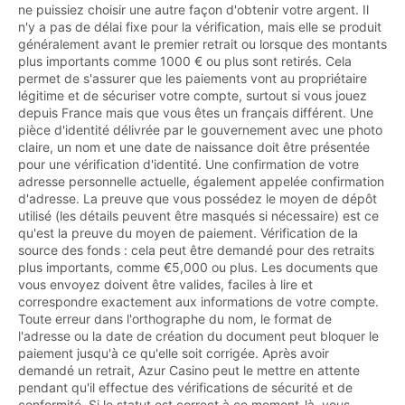
ne puissiez choisir une autre façon d'obtenir votre argent. Il
n'y a pas de délai fixe pour la vérification, mais elle se produit
généralement avant le premier retrait ou lorsque des montants
plus importants comme 1000 € ou plus sont retirés. Cela
permet de s'assurer que les paiements vont au propriétaire
légitime et de sécuriser votre compte, surtout si vous jouez
depuis France mais que vous êtes un français différent. Une
pièce d'identité délivrée par le gouvernement avec une photo
claire, un nom et une date de naissance doit être présentée
pour une vérification d'identité. Une confirmation de votre
adresse personnelle actuelle, également appelée confirmation
d'adresse. La preuve que vous possédez le moyen de dépôt
utilisé (les détails peuvent être masqués si nécessaire) est ce
qu'est la preuve du moyen de paiement. Vérification de la
source des fonds : cela peut être demandé pour des retraits
plus importants, comme €5,000 ou plus. Les documents que
vous envoyez doivent être valides, faciles à lire et
correspondre exactement aux informations de votre compte.
Toute erreur dans l'orthographe du nom, le format de
l'adresse ou la date de création du document peut bloquer le
paiement jusqu'à ce qu'elle soit corrigée. Après avoir
demandé un retrait, Azur Casino peut le mettre en attente
pendant qu'il effectue des vérifications de sécurité et de
conformité. Si le statut est correct à ce moment-là, vous