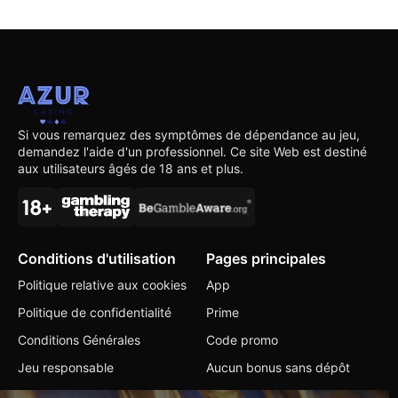
Si vous remarquez des symptômes de dépendance au jeu,
demandez l'aide d'un professionnel. Ce site Web est destiné
aux utilisateurs âgés de 18 ans et plus.
Conditions d'utilisation
Pages principales
Politique relative aux cookies
App
Politique de confidentialité
Prime
Conditions Générales
Code promo
Jeu responsable
Aucun bonus sans dépôt