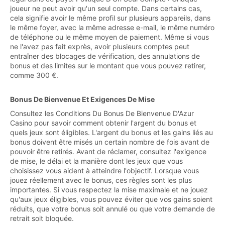
joueur ne peut avoir qu'un seul compte. Dans certains cas,
cela signifie avoir le même profil sur plusieurs appareils, dans
le même foyer, avec la même adresse e-mail, le même numéro
de téléphone ou le même moyen de paiement. Même si vous
ne l'avez pas fait exprès, avoir plusieurs comptes peut
entraîner des blocages de vérification, des annulations de
bonus et des limites sur le montant que vous pouvez retirer,
comme 300 €.
Bonus De Bienvenue Et Exigences De Mise
Consultez les Conditions Du Bonus De Bienvenue D'Azur
Casino pour savoir comment obtenir l'argent du bonus et
quels jeux sont éligibles. L'argent du bonus et les gains liés au
bonus doivent être misés un certain nombre de fois avant de
pouvoir être retirés. Avant de réclamer, consultez l'exigence
de mise, le délai et la manière dont les jeux que vous
choisissez vous aident à atteindre l'objectif. Lorsque vous
jouez réellement avec le bonus, ces règles sont les plus
importantes. Si vous respectez la mise maximale et ne jouez
qu'aux jeux éligibles, vous pouvez éviter que vos gains soient
réduits, que votre bonus soit annulé ou que votre demande de
retrait soit bloquée.