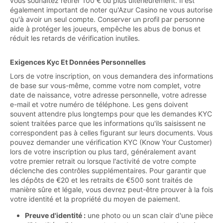
vous souhaitez retirer 100 € ou plus ultérieurement. Il est
également important de noter qu'Azur Casino ne vous autorise
qu'à avoir un seul compte. Conserver un profil par personne
aide à protéger les joueurs, empêche les abus de bonus et
réduit les retards de vérification inutiles.
Exigences Kyc Et Données Personnelles
Lors de votre inscription, on vous demandera des informations
de base sur vous-même, comme votre nom complet, votre
date de naissance, votre adresse personnelle, votre adresse
e-mail et votre numéro de téléphone. Les gens doivent
souvent attendre plus longtemps pour que les demandes KYC
soient traitées parce que les informations qu'ils saisissent ne
correspondent pas à celles figurant sur leurs documents. Vous
pouvez demander une vérification KYC (Know Your Customer)
lors de votre inscription ou plus tard, généralement avant
votre premier retrait ou lorsque l'activité de votre compte
déclenche des contrôles supplémentaires. Pour garantir que
les dépôts de €20 et les retraits de €500 sont traités de
manière sûre et légale, vous devrez peut-être prouver à la fois
votre identité et la propriété du moyen de paiement.
Preuve d'identité :
une photo ou un scan clair d'une pièce