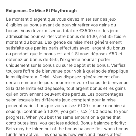
Exigences De Mise Et Playthrough
Le montant d'argent que vous devez miser sur des jeux
éligibles au bonus avant de pouvoir retirer vos gains du
bonus. Vous devez miser un total de €3500 sur des jeux
admissibles pour valider votre bonus de €100, soit 35 fois le
montant du bonus. L'exigence de mise n'est généralement
satisfaite que par les paris effectués avec l'argent du bonus
ou pendant que le bonus est actif. Si vous déposez €50 et
obtenez un bonus de €50, l'exigence pourrait porter
uniquement sur le bonus ou sur le dépôt et le bonus. Vérifiez
toujours l'offre de bienvenue pour voir à quel solde s'applique
le multiplicateur. Délai : Vous disposez généralement d'un
certain nombre de jours pour miser votre bonus de bienvenue.
Si la date limite est dépassée, tout argent bonus et les gains
qui en proviennent peuvent être perdus. Les pourcentages
selon lesquels les différents jeux comptent pour la mise
peuvent varier. Lorsque vous misez €100 sur une machine à
sous qui contribue à 100%, you get (_sc2_)100 added to your
progress. When you bet the same amount on a game that
contributes less, you get less added. Bonus balance priority:
Bets may be taken out of the bonus balance first when bonus
funds are active. This changes how wins and losses affect