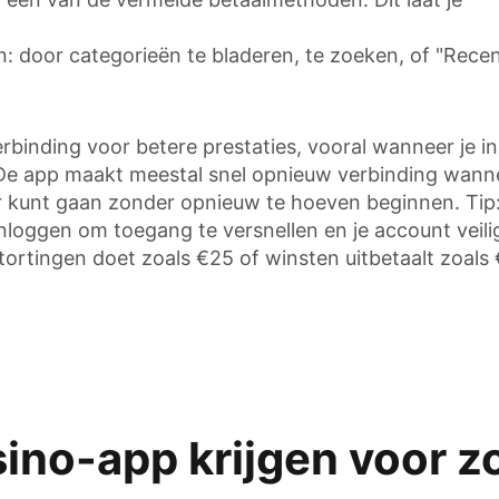
n: door categorieën te bladeren, te zoeken, of "Rece
rbinding voor betere prestaties, vooral wanneer je i
s. De app maakt meestal snel opnieuw verbinding wann
or kunt gaan zonder opnieuw te hoeven beginnen. Tip:
nloggen om toegang te versnellen en je account veili
stortingen doet zoals €25 of winsten uitbetaalt zoals
ino-app krijgen voor z