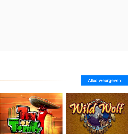
Alles weergeven