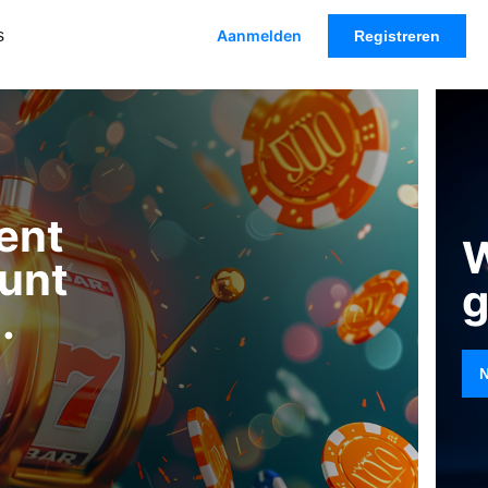
s
Aanmelden
Registreren
ent
W
kunt
g
.
N