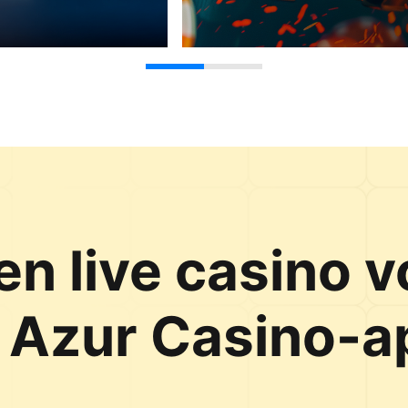
en live casino 
 Azur Casino-a