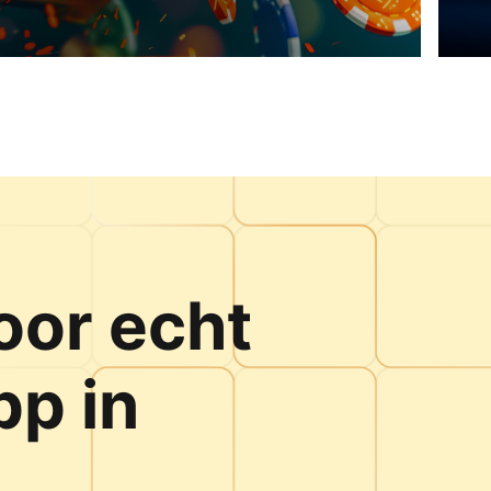
voor echt
pp in