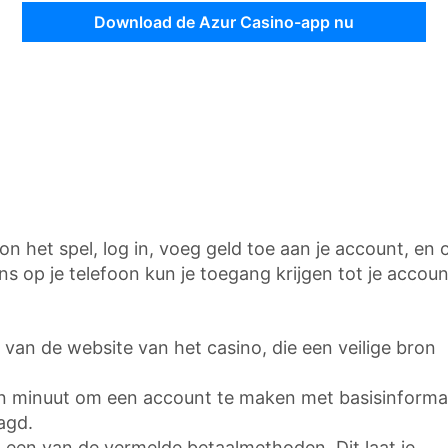
Download de Azur Casino-app nu
 het spel, log in, voeg geld toe aan je account, en 
ns op je telefoon kun je toegang krijgen tot je accou
p van de website van het casino, die een veilige bron
en minuut om een account te maken met basisinformat
agd.
 een van de vermelde betaalmethoden. Dit laat je