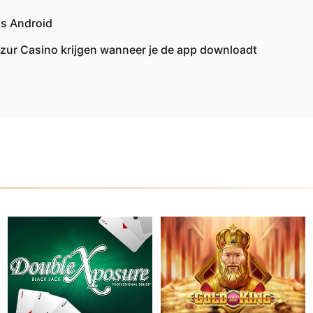
ls Android
ur Casino krijgen wanneer je de app downloadt
sten
den en KYC
talingslimieten