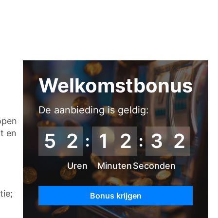
Welkomstbonus
De aanbieding is geldig:
open
nt en
5
2
1
2
3
0
:
:
Uren
Minuten
Seconden
ie;
Bonus krijgen