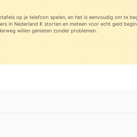
notafels op je telefoon spelen, en het is eenvoudig om te b
rs in Nederland € storten en meteen voor echt geld begi
nderweg willen genieten zonder problemen.