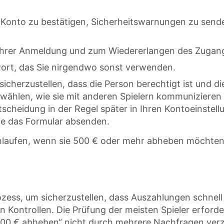
r Konto zu bestätigen, Sicherheitswarnungen zu send
z Ihrer Anmeldung und zum Wiedererlangen des Zugan
swort, das Sie nirgendwo sonst verwenden.
cherzustellen, dass die Person berechtigt ist und di
wählen, wie sie mit anderen Spielern kommunizieren
scheidung in der Regel später in Ihren Kontoeinstellu
ie das Formular absenden.
chlaufen, wenn sie 500 € oder mehr abheben möchten
ess, um sicherzustellen, dass Auszahlungen schnell u
ontrollen. Die Prüfung der meisten Spieler erforder
00 € abheben“ nicht durch mehrere Nachfragen verzö