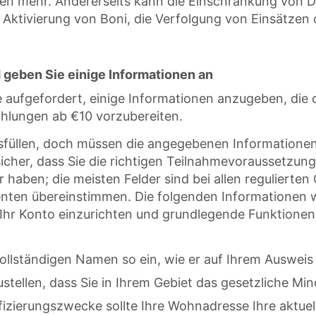
en mehr. Andererseits kann die Einschränkung von D
 Aktivierung von Boni, die Verfolgung von Einsätze
 geben Sie einige Informationen an
aufgefordert, einige Informationen anzugeben, die de
ahlungen ab €10 vorzubereiten.
füllen, doch müssen die angegebenen Informationen
sicher, dass Sie die richtigen Teilnahmevoraussetzung
er haben; die meisten Felder sind bei allen regulierte
menten übereinstimmen. Die folgenden Informationen 
, Ihr Konto einzurichten und grundlegende Funktione
vollständigen Namen so ein, wie er auf Ihrem Ausweis 
ustellen, dass Sie in Ihrem Gebiet das gesetzliche Min
izierungszwecke sollte Ihre Wohnadresse Ihre aktuell