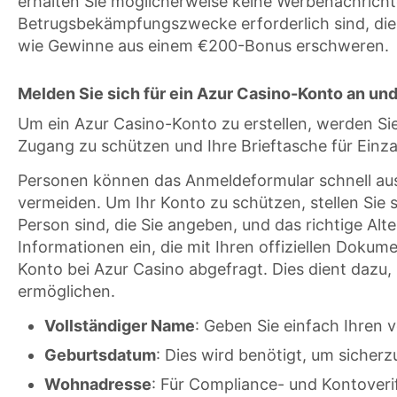
erhalten Sie möglicherweise keine Werbenachricht
Betrugsbekämpfungszwecke erforderlich sind, die
wie Gewinne aus einem €200-Bonus erschweren.
Melden Sie sich für ein Azur Casino-Konto an und
Um ein Azur Casino-Konto zu erstellen, werden Sie 
Zugang zu schützen und Ihre Brieftasche für Einz
Personen können das Anmeldeformular schnell aus
vermeiden. Um Ihr Konto zu schützen, stellen Sie 
Person sind, die Sie angeben, und das richtige Alt
Informationen ein, die mit Ihren offiziellen Doku
Konto bei Azur Casino abgefragt. Dies dient dazu
ermöglichen.
Vollständiger Name
: Geben Sie einfach Ihren 
Geburtsdatum
: Dies wird benötigt, um sicherz
Wohnadresse
: Für Compliance- und Kontoverif