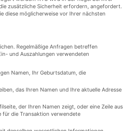
ie zusätzliche Sicherheit erfordern, angefordert.
e diese möglicherweise vor Ihrer nächsten
reichen. Regelmäßige Anfragen betreffen
r Ein- und Auszahlungen verwendeten
ndigen Namen, Ihr Geburtsdatum, die
reiben, das Ihren Namen und Ihre aktuelle Adresse
ilseite, der Ihren Namen zeigt, oder eine Zeile aus
e für die Transaktion verwendete
mit denselben wesentlichen Informationen