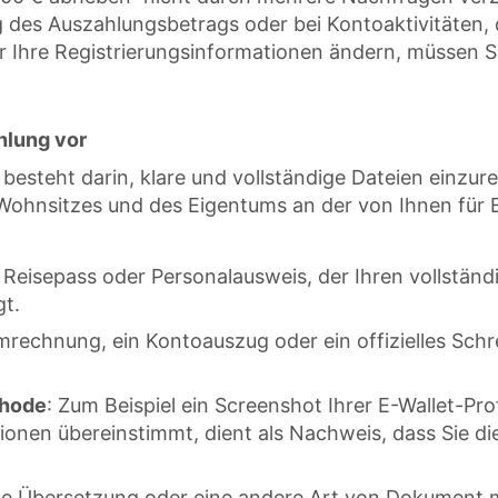
 des Auszahlungsbetrags oder bei Kontoaktivitäten, d
 Ihre Registrierungsinformationen ändern, müssen Si
hlung vor
besteht darin, klare und vollständige Dateien einzu
s Wohnsitzes und des Eigentums an der von Ihnen fü
n, Reisepass oder Personalausweis, der Ihren vollstä
t.
omrechnung, ein Kontoauszug oder ein offizielles Sch
thode
: Zum Beispiel ein Screenshot Ihrer E-Wallet-Prof
onen übereinstimmt, dient als Nachweis, dass Sie di
ine Übersetzung oder eine andere Art von Dokument 