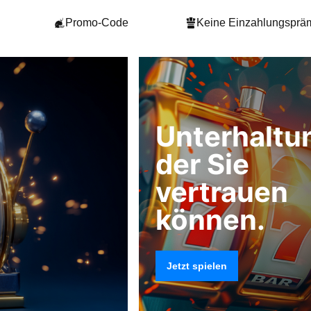
Promo-Code
Keine Einzahlungsprä
Unterhaltu
der Sie
vertrauen
können.
Jetzt spielen