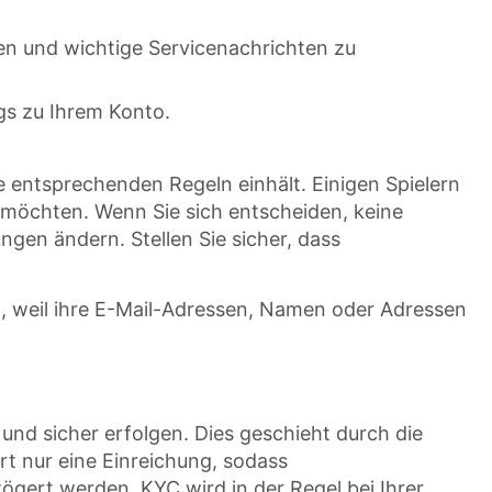
en und wichtige Servicenachrichten zu
gs zu Ihrem Konto.
e entsprechenden Regeln einhält. Einigen Spielern
 möchten. Wenn Sie sich entscheiden, keine
ngen ändern. Stellen Sie sicher, dass
, weil ihre E-Mail-Adressen, Namen oder Adressen
nd sicher erfolgen. Dies geschieht durch die
t nur eine Einreichung, sodass
gert werden. KYC wird in der Regel bei Ihrer