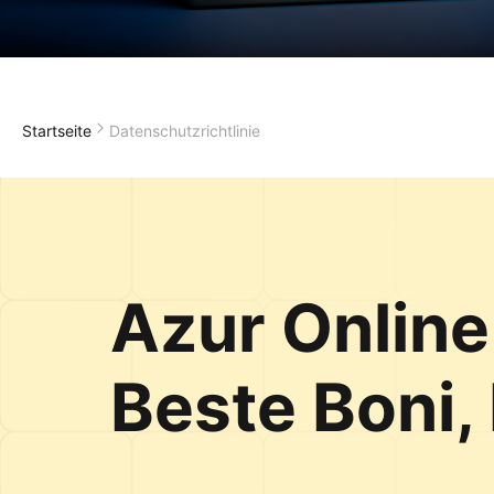
Startseite
Datenschutzrichtlinie
Azur Online
Beste Boni,