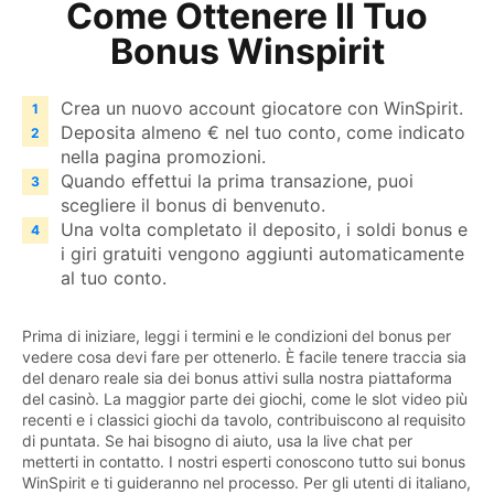
Come Ottenere Il Tuo
Bonus Winspirit
Crea un nuovo account giocatore con WinSpirit.
Deposita almeno € nel tuo conto, come indicato
nella pagina promozioni.
Quando effettui la prima transazione, puoi
scegliere il bonus di benvenuto.
Una volta completato il deposito, i soldi bonus e
i giri gratuiti vengono aggiunti automaticamente
al tuo conto.
Prima di iniziare, leggi i termini e le condizioni del bonus per
vedere cosa devi fare per ottenerlo. È facile tenere traccia sia
del denaro reale sia dei bonus attivi sulla nostra piattaforma
del casinò. La maggior parte dei giochi, come le slot video più
recenti e i classici giochi da tavolo, contribuiscono al requisito
di puntata. Se hai bisogno di aiuto, usa la live chat per
metterti in contatto. I nostri esperti conoscono tutto sui bonus
WinSpirit e ti guideranno nel processo. Per gli utenti di italiano,