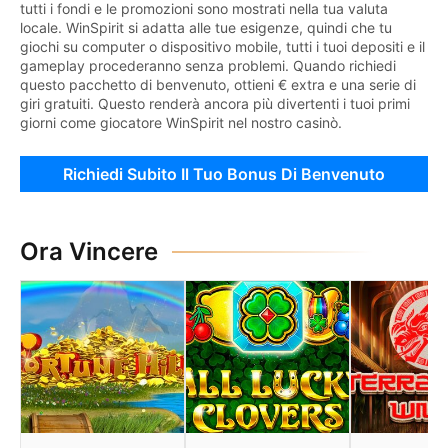
tutti i fondi e le promozioni sono mostrati nella tua valuta
locale. WinSpirit si adatta alle tue esigenze, quindi che tu
giochi su computer o dispositivo mobile, tutti i tuoi depositi e il
gameplay procederanno senza problemi. Quando richiedi
questo pacchetto di benvenuto, ottieni € extra e una serie di
giri gratuiti. Questo renderà ancora più divertenti i tuoi primi
giorni come giocatore WinSpirit nel nostro casinò.
Richiedi Subito Il Tuo Bonus Di Benvenuto
Ora Vincere