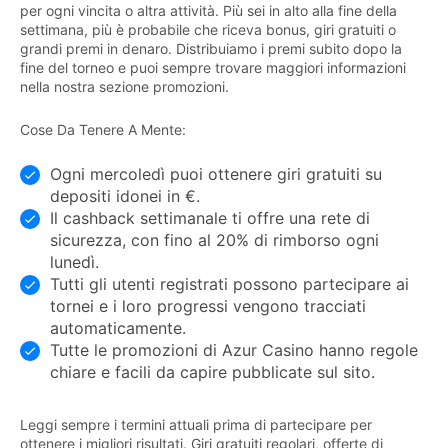
per ogni vincita o altra attività. Più sei in alto alla fine della
settimana, più è probabile che riceva bonus, giri gratuiti o
grandi premi in denaro. Distribuiamo i premi subito dopo la
fine del torneo e puoi sempre trovare maggiori informazioni
nella nostra sezione promozioni.
Cose Da Tenere A Mente:
Ogni mercoledì puoi ottenere giri gratuiti su
depositi idonei in €.
Il cashback settimanale ti offre una rete di
sicurezza, con fino al 20% di rimborso ogni
lunedì.
Tutti gli utenti registrati possono partecipare ai
tornei e i loro progressi vengono tracciati
automaticamente.
Tutte le promozioni di Azur Casino hanno regole
chiare e facili da capire pubblicate sul sito.
Leggi sempre i termini attuali prima di partecipare per
ottenere i migliori risultati. Giri gratuiti regolari, offerte di