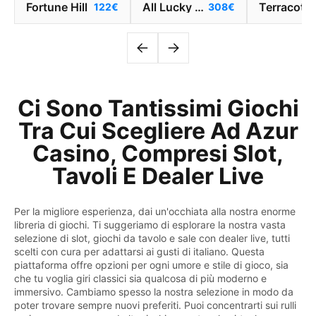
Fortune Hill
All Lucky Clovers 20
Ter
122€
308€
Ci Sono Tantissimi Giochi
Tra Cui Scegliere Ad Azur
Casino, Compresi Slot,
Tavoli E Dealer Live
Per la migliore esperienza, dai un'occhiata alla nostra enorme
libreria di giochi. Ti suggeriamo di esplorare la nostra vasta
selezione di slot, giochi da tavolo e sale con dealer live, tutti
scelti con cura per adattarsi ai gusti di italiano. Questa
piattaforma offre opzioni per ogni umore e stile di gioco, sia
che tu voglia giri classici sia qualcosa di più moderno e
immersivo. Cambiamo spesso la nostra selezione in modo da
poter trovare sempre nuovi preferiti. Puoi concentrarti sui rulli