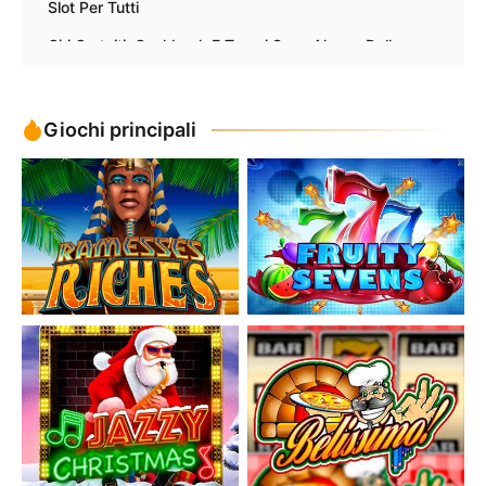
Slot Per Tutti
Giri Gratuiti, Cashback E Tornei Sono Alcune Delle
Promozioni Settimanali Di Azur Casino
Come Iscriversi Ai Tornei Settimanali
Giochi principali
Unisciti Ad Azur Casino Come Vip: Ottieni
Ricompense Speciali
Vantaggi E Traguardi Del Club Vip
Gioca Con Fiducia Ad Azur Casino: È Sicuro E Con
Licenza In Italia
Perché Dovresti Scegliere Azur Casino Per
Un'Esperienza Di Gioco Sicura E Affidabile?
Azur Casino Sul Tuo Telefono: Gioca Quando E Dove
Vuoi!
Funzionalità Importanti Su Mobile
Vieni Agli Eventi Speciali Di Azur Casino: Divertiti Alle
Festività Di Italia!