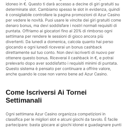
idoneo in €. Questo ti darà accesso a decine di giri gratuiti su
determinate slot. Cambiamo spesso le slot in evidenza, quindi
è consigliabile controllare la pagina promozioni di Azur Casino
per vedere le novità. Puoi usare le vincite dei giri gratuiti come
denaro bonus, ma devi soddisfare i nostri normali requisiti di
puntata. Offriamo ai giocatori fino al 20% di rimborso ogni
settimana per rendere le sessioni di gioco ancora più
divertenti. Da lunedì a domenica, calcola quanto hai perso
giocando e ogni lunedì riceverai un bonus cashback
direttamente sul tuo conto. Non devi iscriverti di nuovo per
ottenere questo bonus. Riceverai il cashback in €, e potrai
prelevarlo dopo aver soddisfatto i requisiti minimi di puntata.
Questo sistema è pensato per continuare a offrire valore,
anche quando le cose non vanno bene ad Azur Casino.
Come Iscriversi Ai Tornei
Settimanali
Ogni settimana Azur Casino organizza competizioni in
classifica per le migliori slot e alcuni giochi da tavolo. È facile
partecipare: basta giocare ai giochi idonei e guadagnare punti