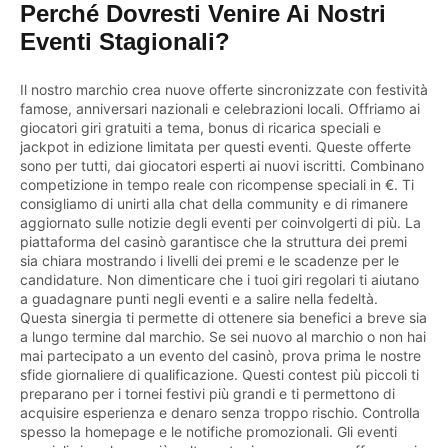
Perché Dovresti Venire Ai Nostri
Eventi Stagionali?
Il nostro marchio crea nuove offerte sincronizzate con festività
famose, anniversari nazionali e celebrazioni locali. Offriamo ai
giocatori giri gratuiti a tema, bonus di ricarica speciali e
jackpot in edizione limitata per questi eventi. Queste offerte
sono per tutti, dai giocatori esperti ai nuovi iscritti. Combinano
competizione in tempo reale con ricompense speciali in €. Ti
consigliamo di unirti alla chat della community e di rimanere
aggiornato sulle notizie degli eventi per coinvolgerti di più. La
piattaforma del casinò garantisce che la struttura dei premi
sia chiara mostrando i livelli dei premi e le scadenze per le
candidature. Non dimenticare che i tuoi giri regolari ti aiutano
a guadagnare punti negli eventi e a salire nella fedeltà.
Questa sinergia ti permette di ottenere sia benefici a breve sia
a lungo termine dal marchio. Se sei nuovo al marchio o non hai
mai partecipato a un evento del casinò, prova prima le nostre
sfide giornaliere di qualificazione. Questi contest più piccoli ti
preparano per i tornei festivi più grandi e ti permettono di
acquisire esperienza e denaro senza troppo rischio. Controlla
spesso la homepage e le notifiche promozionali. Gli eventi