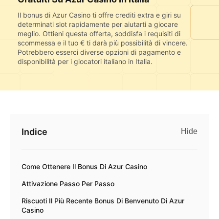
Il bonus di Azur Casino ti offre crediti extra e giri su
determinati slot rapidamente per aiutarti a giocare
meglio. Ottieni questa offerta, soddisfa i requisiti di
scommessa e il tuo € ti darà più possibilità di vincere.
Potrebbero esserci diverse opzioni di pagamento e
disponibilità per i giocatori italiano in Italia.
Indice
Hide
Come Ottenere Il Bonus Di Azur Casino
Attivazione Passo Per Passo
Riscuoti Il Più Recente Bonus Di Benvenuto Di Azur
Casino