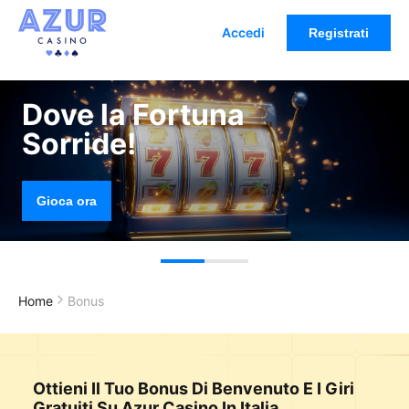
Accedi
Registrati
Dove la Fortuna
Sorride!
Gioca ora
Home
Bonus
Ottieni Il Tuo Bonus Di Benvenuto E I Giri
Gratuiti Su Azur Casino In Italia