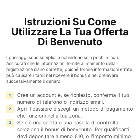
Istruzioni Su Come
Utilizzare La Tua Offerta
Di Benvenuto
I passaggi sono semplici e richiedono solo pochi minuti.
Assicurati che le informazioni fornite al momento della
registrazione siano corrette, poiché fornire informazioni errate
può causare ritardi nel ricevere il bonus e nel prelevare
successivamente il denaro.
Crea un account e, se richiesto, conferma il tuo
numero di telefono o indirizzo email.
Apri il cassiere e scegli un metodo di pagamento
che funzioni nella tua zona.
Se c'è una scelta o una casella di controllo,
seleziona il bonus di benvenuto. Per qualificarti,
devi depositare almeno €10, o l'importo minimo