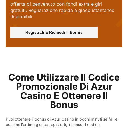
offerta di benvenuto con fondi extra e giri
gratuiti. Registrazione rapida e gioco istantaneo
disponibili.
Registrati E Richiedi Il Bonus
Come Utilizzare Il Codice
Promozionale Di Azur
Casino E Ottenere Il
Bonus
Puoi ottenere il bonus di Azur Casino in pochi minuti se fai le
cose nell'ordine giusto: registrati, inserisci il codice