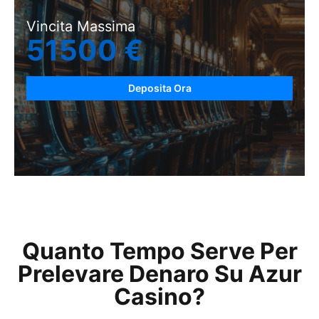
Vincita Massima
51500 €
Deposita Ora
Quanto Tempo Serve Per
Prelevare Denaro Su Azur
Casino?