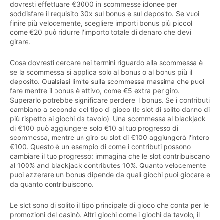
dovresti effettuare €3000 in scommesse idonee per
soddisfare il requisito 30x sul bonus e sul deposito. Se vuoi
finire più velocemente, scegliere importi bonus più piccoli
come €20 può ridurre l'importo totale di denaro che devi
girare.
Cosa dovresti cercare nei termini riguardo alla scommessa è
se la scommessa si applica solo al bonus o al bonus più il
deposito. Qualsiasi limite sulla scommessa massima che puoi
fare mentre il bonus è attivo, come €5 extra per giro.
Superarlo potrebbe significare perdere il bonus. Se i contributi
cambiano a seconda del tipo di gioco (le slot di solito danno di
più rispetto ai giochi da tavolo). Una scommessa al blackjack
di €100 può aggiungere solo €10 al tuo progresso di
scommessa, mentre un giro su slot di €100 aggiungerà l'intero
€100. Questo è un esempio di come i contributi possono
cambiare il tuo progresso: immagina che le slot contribuiscano
al 100% and blackjack contributes 10%. Quanto velocemente
puoi azzerare un bonus dipende da quali giochi puoi giocare e
da quanto contribuiscono.
Le slot sono di solito il tipo principale di gioco che conta per le
promozioni del casinò. Altri giochi come i giochi da tavolo, il