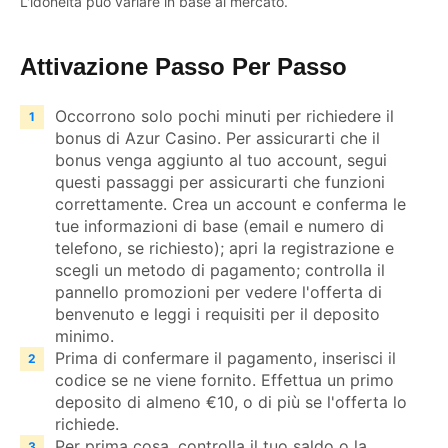
L'idoneità può variare in base al mercato.
Attivazione Passo Per Passo
Occorrono solo pochi minuti per richiedere il
bonus di Azur Casino. Per assicurarti che il
bonus venga aggiunto al tuo account, segui
questi passaggi per assicurarti che funzioni
correttamente. Crea un account e conferma le
tue informazioni di base (email e numero di
telefono, se richiesto); apri la registrazione e
scegli un metodo di pagamento; controlla il
pannello promozioni per vedere l'offerta di
benvenuto e leggi i requisiti per il deposito
minimo.
Prima di confermare il pagamento, inserisci il
codice se ne viene fornito. Effettua un primo
deposito di almeno €10, o di più se l'offerta lo
richiede.
Per prima cosa, controlla il tuo saldo o la