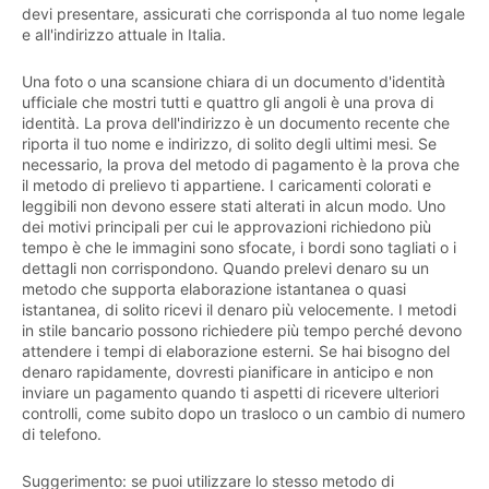
devi presentare, assicurati che corrisponda al tuo nome legale
e all'indirizzo attuale in Italia.
Una foto o una scansione chiara di un documento d'identità
ufficiale che mostri tutti e quattro gli angoli è una prova di
identità. La prova dell'indirizzo è un documento recente che
riporta il tuo nome e indirizzo, di solito degli ultimi mesi. Se
necessario, la prova del metodo di pagamento è la prova che
il metodo di prelievo ti appartiene. I caricamenti colorati e
leggibili non devono essere stati alterati in alcun modo. Uno
dei motivi principali per cui le approvazioni richiedono più
tempo è che le immagini sono sfocate, i bordi sono tagliati o i
dettagli non corrispondono. Quando prelevi denaro su un
metodo che supporta elaborazione istantanea o quasi
istantanea, di solito ricevi il denaro più velocemente. I metodi
in stile bancario possono richiedere più tempo perché devono
attendere i tempi di elaborazione esterni. Se hai bisogno del
denaro rapidamente, dovresti pianificare in anticipo e non
inviare un pagamento quando ti aspetti di ricevere ulteriori
controlli, come subito dopo un trasloco o un cambio di numero
di telefono.
Suggerimento: se puoi utilizzare lo stesso metodo di