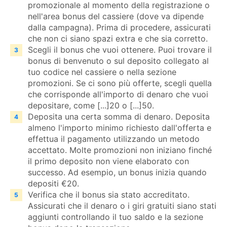
promozionale al momento della registrazione o
nell'area bonus del cassiere (dove va dipende
dalla campagna). Prima di procedere, assicurati
che non ci siano spazi extra e che sia corretto.
Scegli il bonus che vuoi ottenere. Puoi trovare il
bonus di benvenuto o sul deposito collegato al
tuo codice nel cassiere o nella sezione
promozioni. Se ci sono più offerte, scegli quella
che corrisponde all'importo di denaro che vuoi
depositare, come [...]20 o [...]50.
Deposita una certa somma di denaro. Deposita
almeno l'importo minimo richiesto dall'offerta e
effettua il pagamento utilizzando un metodo
accettato. Molte promozioni non iniziano finché
il primo deposito non viene elaborato con
successo. Ad esempio, un bonus inizia quando
depositi €20.
Verifica che il bonus sia stato accreditato.
Assicurati che il denaro o i giri gratuiti siano stati
aggiunti controllando il tuo saldo e la sezione