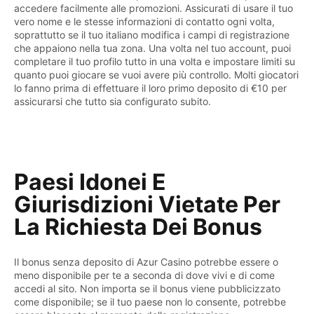
accedere facilmente alle promozioni. Assicurati di usare il tuo
vero nome e le stesse informazioni di contatto ogni volta,
soprattutto se il tuo italiano modifica i campi di registrazione
che appaiono nella tua zona. Una volta nel tuo account, puoi
completare il tuo profilo tutto in una volta e impostare limiti su
quanto puoi giocare se vuoi avere più controllo. Molti giocatori
lo fanno prima di effettuare il loro primo deposito di €10 per
assicurarsi che tutto sia configurato subito.
Paesi Idonei E
Giurisdizioni Vietate Per
La Richiesta Dei Bonus
Il bonus senza deposito di Azur Casino potrebbe essere o
meno disponibile per te a seconda di dove vivi e di come
accedi al sito. Non importa se il bonus viene pubblicizzato
come disponibile; se il tuo paese non lo consente, potrebbe