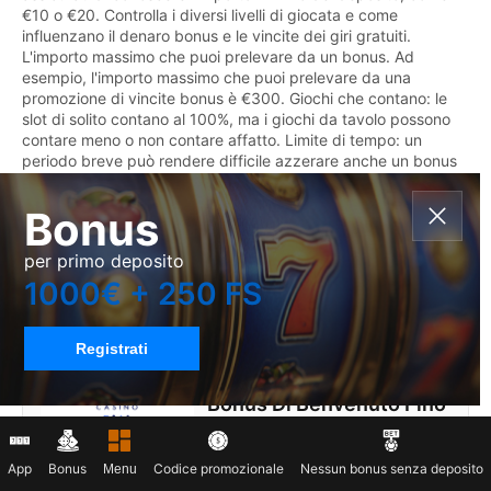
€10 o €20. Controlla i diversi livelli di giocata e come
influenzano il denaro bonus e le vincite dei giri gratuiti.
L'importo massimo che puoi prelevare da un bonus. Ad
esempio, l'importo massimo che puoi prelevare da una
promozione di vincite bonus è €300. Giochi che contano: le
slot di solito contano al 100%, ma i giochi da tavolo possono
contare meno o non contare affatto. Limite di tempo: un
periodo breve può rendere difficile azzerare anche un bonus
fino a €200. Se preferisci prolungare il gioco iniziale piuttosto
che puntare al numero più grande in evidenza, potresti voler
Bonus
scegliere un deposito più piccolo con termini più chiari e un
requisito di scommessa più ragionevole. Per molti giocatori, un
per primo deposito
abbinamento pulito su un deposito di €25 con limiti equi può
1000€ + 250 FS
essere meglio di un bonus più grande con regole severe su
come incassarlo.
Registrati
1
4.9
/5
Bonus Di Benvenuto Fino
A 100 FS Senza Deposito
App
Bonus
Codice promozionale
Nessun bonus senza deposito
Menu
Paese:
United States