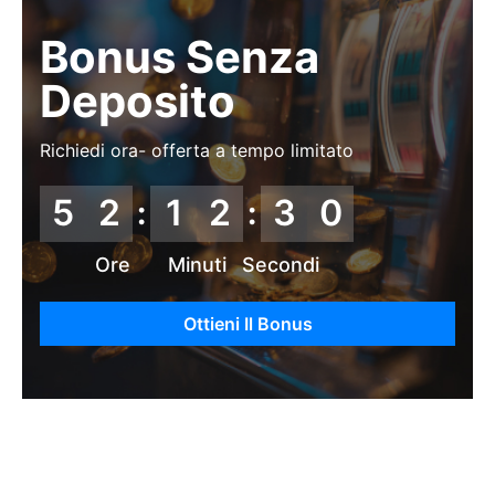
Bonus Senza
Deposito
Richiedi ora- offerta a tempo limitato
5
2
1
2
2
8
:
:
Ore
Minuti
Secondi
Ottieni Il Bonus