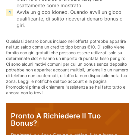
esattamente come mostrato.
Avvia un gioco idoneo. Quando avvii un gioco
qualificante, di solito riceverai denaro bonus o
giri.
Qualsiasi denaro bonus incluso nell'offerta potrebbe apparire
nel tuo saldo come un credito tipo bonus €10. Di solito viene
fornito con giri gratuiti che possono essere utilizzati solo su
determinate slot e hanno un importo di puntata fisso per giro.
Ci sono alcuni motivi comuni per cui un bonus senza deposito
potrebbe non apparire: account multipli, un'email o un numero
di telefono non confermati, o l'offerta non disponibile nella tua
zona. Leggi le notifiche del tuo account e la pagina
Promozioni prima di chiamare l'assistenza se hai fatto tutto e
ancora non lo trovi.
Pronto A Richiedere Il Tuo
Bonus?
Registrati su Azur Casino e ottieni il tuo bonus