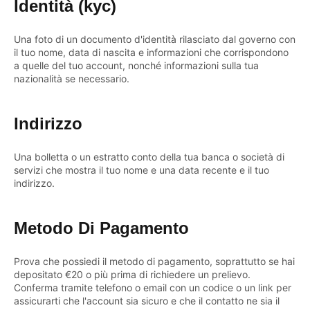
Identità (kyc)
Una foto di un documento d'identità rilasciato dal governo con
il tuo nome, data di nascita e informazioni che corrispondono
a quelle del tuo account, nonché informazioni sulla tua
nazionalità se necessario.
Indirizzo
Una bolletta o un estratto conto della tua banca o società di
servizi che mostra il tuo nome e una data recente e il tuo
indirizzo.
Metodo Di Pagamento
Prova che possiedi il metodo di pagamento, soprattutto se hai
depositato €20 o più prima di richiedere un prelievo.
Conferma tramite telefono o email con un codice o un link per
assicurarti che l'account sia sicuro e che il contatto ne sia il