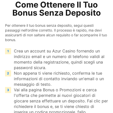
Come Ottenere Il Tuo
Bonus Senza Deposito
Per ottenere il tuo bonus senza deposito, segui questi
passaggi nell'ordine corretto. Il processo è rapido, ma devi
assicurarti di non saltare alcun requisito o far scomparire il tuo
bonus.
Crea un account su Azur Casino fornendo un
indirizzo email e un numero di telefono validi al
momento della registrazione, quindi scegli una
password sicura.
Non appena ti viene richiesto, conferma le tue
informazioni di contatto inviando un'email o un
messaggio di testo.
Vai alla pagina Bonus o Promozioni e cerca
l'offerta che permette ai nuovi giocatori di
giocare senza effettuare un deposito. Fai clic per
richiedere il bonus e, se ti viene chiesto di
inserire un codice promozionale, fallo