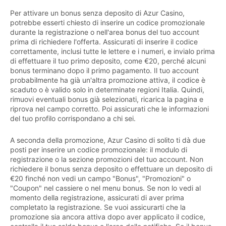
Per attivare un bonus senza deposito di Azur Casino,
potrebbe esserti chiesto di inserire un codice promozionale
durante la registrazione o nell'area bonus del tuo account
prima di richiedere l'offerta. Assicurati di inserire il codice
correttamente, inclusi tutte le lettere e i numeri, e invialo prima
di effettuare il tuo primo deposito, come €20, perché alcuni
bonus terminano dopo il primo pagamento. Il tuo account
probabilmente ha già un'altra promozione attiva, il codice è
scaduto o è valido solo in determinate regioni Italia. Quindi,
rimuovi eventuali bonus già selezionati, ricarica la pagina e
riprova nel campo corretto. Poi assicurati che le informazioni
del tuo profilo corrispondano a chi sei.
A seconda della promozione, Azur Casino di solito ti dà due
posti per inserire un codice promozionale: il modulo di
registrazione o la sezione promozioni del tuo account. Non
richiedere il bonus senza deposito o effettuare un deposito di
€20 finché non vedi un campo "Bonus", "Promozioni" o
"Coupon" nel cassiere o nel menu bonus. Se non lo vedi al
momento della registrazione, assicurati di aver prima
completato la registrazione. Se vuoi assicurarti che la
promozione sia ancora attiva dopo aver applicato il codice,