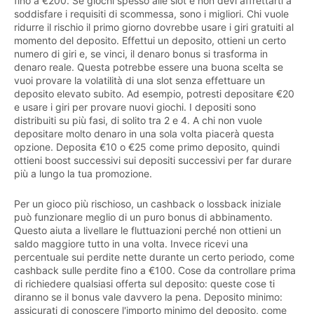
fino a €200. Se giochi spesso alle slot e non devi affrettarti a
soddisfare i requisiti di scommessa, sono i migliori. Chi vuole
ridurre il rischio il primo giorno dovrebbe usare i giri gratuiti al
momento del deposito. Effettui un deposito, ottieni un certo
numero di giri e, se vinci, il denaro bonus si trasforma in
denaro reale. Questa potrebbe essere una buona scelta se
vuoi provare la volatilità di una slot senza effettuare un
deposito elevato subito. Ad esempio, potresti depositare €20
e usare i giri per provare nuovi giochi. I depositi sono
distribuiti su più fasi, di solito tra 2 e 4. A chi non vuole
depositare molto denaro in una sola volta piacerà questa
opzione. Deposita €10 o €25 come primo deposito, quindi
ottieni boost successivi sui depositi successivi per far durare
più a lungo la tua promozione.
Per un gioco più rischioso, un cashback o lossback iniziale
può funzionare meglio di un puro bonus di abbinamento.
Questo aiuta a livellare le fluttuazioni perché non ottieni un
saldo maggiore tutto in una volta. Invece ricevi una
percentuale sui perdite nette durante un certo periodo, come
cashback sulle perdite fino a €100. Cose da controllare prima
di richiedere qualsiasi offerta sul deposito: queste cose ti
diranno se il bonus vale davvero la pena. Deposito minimo:
assicurati di conoscere l'importo minimo del deposito, come