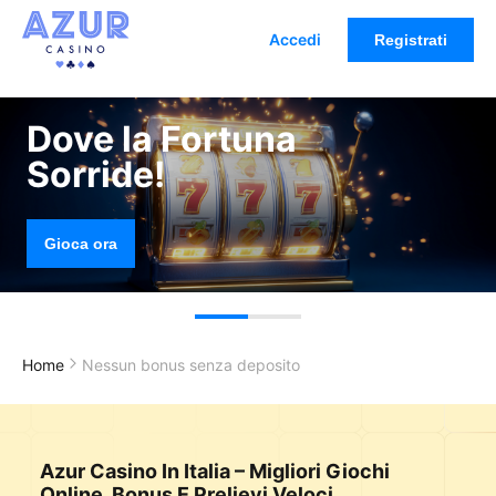
Accedi
Registrati
Dove la Fortuna
Sorride!
Gioca ora
Home
Nessun bonus senza deposito
Azur Casino In Italia – Migliori Giochi
Online, Bonus E Prelievi Veloci