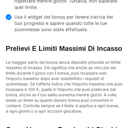
rispettare mentre giochi. Tuttavia, non superare
quel limite.
Usa il widget del bonus per tenere traccia dei
tuoi progressi e sapere quando tutte le tue
scommesse sono state effettuate.
Prelievi E Limiti Massimi Di Incasso
La maggior parte dei bonus senza deposito prevede un limite
massimo di incasso. Ciò significa che anche se vinci più del
limite durante il gioco con il bonus, puoi incassare solo
l'importo massimo dopo aver soddisfatto i requisiti di
scommessa. Se l'offerta indica che l'importo massimo che puoi
incassare è 100 €, quello è l'importo che puoi prelevare dal
bonus, anche se il tuo saldo aumenta mentre giochi. A volte
esiste un limite su quanto denaro bonus puoi convertire in
contanti. Controlla sempre se il limite si applica a ogni bonus,
a ogni giorno o a ogni account giocatore.