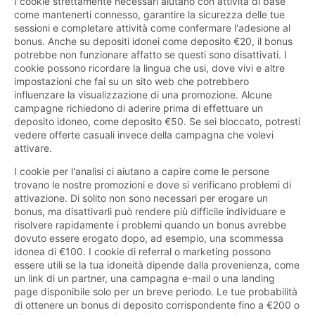
I cookie strettamente necessari aiutano con attività di base
come mantenerti connesso, garantire la sicurezza delle tue
sessioni e completare attività come confermare l'adesione al
bonus. Anche su depositi idonei come deposito €20, il bonus
potrebbe non funzionare affatto se questi sono disattivati. I
cookie possono ricordare la lingua che usi, dove vivi e altre
impostazioni che fai su un sito web che potrebbero
influenzare la visualizzazione di una promozione. Alcune
campagne richiedono di aderire prima di effettuare un
deposito idoneo, come deposito €50. Se sei bloccato, potresti
vedere offerte casuali invece della campagna che volevi
attivare.
I cookie per l'analisi ci aiutano a capire come le persone
trovano le nostre promozioni e dove si verificano problemi di
attivazione. Di solito non sono necessari per erogare un
bonus, ma disattivarli può rendere più difficile individuare e
risolvere rapidamente i problemi quando un bonus avrebbe
dovuto essere erogato dopo, ad esempio, una scommessa
idonea di €100. I cookie di referral o marketing possono
essere utili se la tua idoneità dipende dalla provenienza, come
un link di un partner, una campagna e-mail o una landing
page disponibile solo per un breve periodo. Le tue probabilità
di ottenere un bonus di deposito corrispondente fino a €200 o