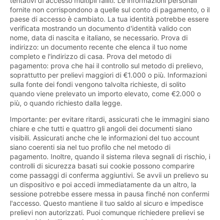
tentativi di accesso multipli falliti. Le informazioni personali
fornite non corrispondono a quelle sul conto di pagamento, o il
paese di accesso è cambiato. La tua identità potrebbe essere
verificata mostrando un documento d'identità valido con
nome, data di nascita e italiano, se necessario. Prova di
indirizzo: un documento recente che elenca il tuo nome
completo e l'indirizzo di casa. Prova del metodo di
pagamento: prova che hai il controllo sul metodo di prelievo,
soprattutto per prelievi maggiori di €1.000 o più. Informazioni
sulla fonte dei fondi vengono talvolta richieste, di solito
quando viene prelevato un importo elevato, come €2.000 o
più, o quando richiesto dalla legge.
Importante: per evitare ritardi, assicurati che le immagini siano
chiare e che tutti e quattro gli angoli dei documenti siano
visibili. Assicurati anche che le informazioni del tuo account
siano coerenti sia nel tuo profilo che nel metodo di
pagamento. Inoltre, quando il sistema rileva segnali di rischio, i
controlli di sicurezza basati sui cookie possono comparire
come passaggi di conferma aggiuntivi. Se avvii un prelievo su
un dispositivo e poi accedi immediatamente da un altro, la
sessione potrebbe essere messa in pausa finché non confermi
l'accesso. Questo mantiene il tuo saldo al sicuro e impedisce
prelievi non autorizzati. Puoi comunque richiedere prelievi se