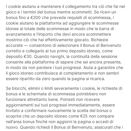
I cookie aiutano a mantenere il collegamento tra ciò che fai nel
gioco e i termini del bonus mentre scommetti. Se ricevi un
bonus fino a €200 che prevede requisiti di scommessa, i
cookie aiutano la piattaforma ad aggiungere le scommesse
idonee al totale delle scommesse in modo che la barra di
avanzamento e l'importo che devi ancora scommettere
mostrino ciò che hai effettivamente giocato. Richieste
accurate — consentono di selezionare il Bonus di Benvenuto
corretto e collegarlo al tuo primo deposito idoneo, come
deposito €30. Quando navighi, la continuità della sessione
consente alla piattaforma di sapere che sei ancora presente,
in modo da non perdere i tuoi progressi. Aiuta a garantire che
il gioco idoneo contribuisca al completamento e non sembri
essere ripartito da zero quando la pagina si ricarica.
Se blocchi, elimini o limiti severamente i cookie, le richieste di
bonus e le schermate di scommessa potrebbero non
funzionare altrettanto bene. Potresti non ricevere
aggiornamenti sui tuoi progressi immediatamente, essere
invitato a confermare nuovamente la scelta del bonus o
scoprire che un deposito idoneo come €25 non compare
nell'area bonus finché non aggiorni la pagina o accedi di
nuovo. Quando richiedi il Bonus di Benvenuto, assicurati che i