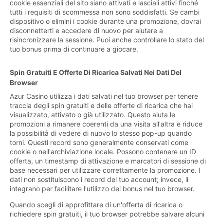
cookie essenziali del sito siano attivati e lasciali attivi finché
tutti i requisiti di scommessa non sono soddisfatti. Se cambi
dispositivo o elimini i cookie durante una promozione, dovrai
disconnetterti e accedere di nuovo per aiutare a
risincronizzare la sessione. Puoi anche controllare lo stato del
tuo bonus prima di continuare a giocare.
Spin Gratuiti E Offerte Di Ricarica Salvati Nei Dati Del
Browser
Azur Casino utilizza i dati salvati nel tuo browser per tenere
traccia degli spin gratuiti e delle offerte di ricarica che hai
visualizzato, attivato o già utilizzato. Questo aiuta le
promozioni a rimanere coerenti da una visita all'altra e riduce
la possibilità di vedere di nuovo lo stesso pop-up quando
torni. Questi record sono generalmente conservati come
cookie o nell'archiviazione locale. Possono contenere un ID
offerta, un timestamp di attivazione e marcatori di sessione di
base necessari per utilizzare correttamente la promozione. I
dati non sostituiscono i record del tuo account; invece, li
integrano per facilitare l'utilizzo dei bonus nel tuo browser.
Quando scegli di approfittare di un'offerta di ricarica o
richiedere spin gratuiti, il tuo browser potrebbe salvare alcuni