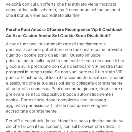
velocità con cui un'offerta che hai attivato viene mostrata
come attiva sullo schermo, ma è comunque nel tuo account
che il bonus viene accreditato alla fine.
Perché Puoi Ancora Ottenere Ricompense Vip E Cashback
Ad Azur Casino Anche Se I Cookie Sono Disabilitati?
Alcune funzionalità automatizzate di tracciamento e
personalizzazione potrebbero non funzionare come previsto
quando i cookie sono disabilitati. Questo influisce
principalmente sulla rapidità con cui il sistema riconosce il tuo
gioco e sulla precisione con cui il dashboard VIP mostra i tuoi
progressi in tempo reale. Se non vuoi perdere il tuo stato VIP, i
punti o il cashback, utilizza il tracciamento basato sull'account
e assicurati che le tue sessioni siano collegate correttamente
al tuo profilo connesso. Puoi comunque giocare, depositare e
prelevare se il tuo dispositivo blocca automaticamente i
cookie. Potresti solo dover compiere alcuni passaggi
aggiuntivi per assicurarti che le ricompense vengano
accreditate correttamente.
Per VIP e cashback, la tua idoneità si basa principalmente su
ciò che fai con il tuo account, non sul browser che utilizzi. Il
sito può comunque ricordare la tua sessione e collegare