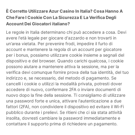
È Corretto Utilizzare Azur Casino In Italia? Cosa Hanno A
Che Fare I Cookie Con La Sicurezza E La Verifica Degli
Account Dei Giocatori italiano?
Le regole in Italia determinano chi può accedere a cosa. Devi
avere l'età legale per giocare d'azzardo e non trovarti in
un'area vietata. Per prevenire frodi, impedire il furto di
account e mantenere la regola di un account per giocatore
per i bonus, possiamo utilizzare cookie insieme a segnali del
dispositivo e del browser. Quando carichi qualcosa, i cookie
possono aiutare a mantenere attiva la sessione, ma per la
verifica devi comunque fornire prova della tua identità, del tuo
indirizzo e, se necessario, del metodo di pagamento. Se
cancelli i cookie o utilizzi la modalità privata, potresti dover
accedere di nuovo, confermare 2FA o inviare documenti di
nuovo dopo la fine della sessione. Ti consigliamo di utilizzare
una password forte e unica, attivare l'autenticazione a due
fattori (2FA), non condividere il dispositivo ed evitare il Wi-Fi
pubblico durante i prelievi. Se ritieni che ci sia stata attività
insolita, dovresti cambiare la password immediatamente e
contattare il supporto prima di richiedere un pagamento.