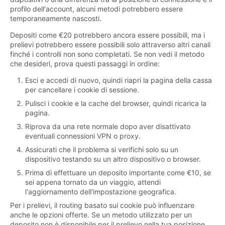
profilo dell'account, alcuni metodi potrebbero essere
temporaneamente nascosti.
Depositi come €20 potrebbero ancora essere possibili, ma i
prelievi potrebbero essere possibili solo attraverso altri canali
finché i controlli non sono completati. Se non vedi il metodo
che desideri, prova questi passaggi in ordine:
Esci e accedi di nuovo, quindi riapri la pagina della cassa
per cancellare i cookie di sessione.
Pulisci i cookie e la cache del browser, quindi ricarica la
pagina.
Riprova da una rete normale dopo aver disattivato
eventuali connessioni VPN o proxy.
Assicurati che il problema si verifichi solo su un
dispositivo testando su un altro dispositivo o browser.
Prima di effettuare un deposito importante come €10, se
sei appena tornato da un viaggio, attendi
l'aggiornamento dell'impostazione geografica.
Per i prelievi, il routing basato sui cookie può influenzare
anche le opzioni offerte. Se un metodo utilizzato per un
deposito non è disponibile per il prelievo nella tua posizione