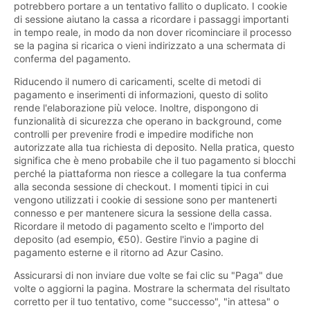
potrebbero portare a un tentativo fallito o duplicato. I cookie
di sessione aiutano la cassa a ricordare i passaggi importanti
in tempo reale, in modo da non dover ricominciare il processo
se la pagina si ricarica o vieni indirizzato a una schermata di
conferma del pagamento.
Riducendo il numero di caricamenti, scelte di metodi di
pagamento e inserimenti di informazioni, questo di solito
rende l'elaborazione più veloce. Inoltre, dispongono di
funzionalità di sicurezza che operano in background, come
controlli per prevenire frodi e impedire modifiche non
autorizzate alla tua richiesta di deposito. Nella pratica, questo
significa che è meno probabile che il tuo pagamento si blocchi
perché la piattaforma non riesce a collegare la tua conferma
alla seconda sessione di checkout. I momenti tipici in cui
vengono utilizzati i cookie di sessione sono per mantenerti
connesso e per mantenere sicura la sessione della cassa.
Ricordare il metodo di pagamento scelto e l'importo del
deposito (ad esempio, €50). Gestire l'invio a pagine di
pagamento esterne e il ritorno ad Azur Casino.
Assicurarsi di non inviare due volte se fai clic su "Paga" due
volte o aggiorni la pagina. Mostrare la schermata del risultato
corretto per il tuo tentativo, come "successo", "in attesa" o