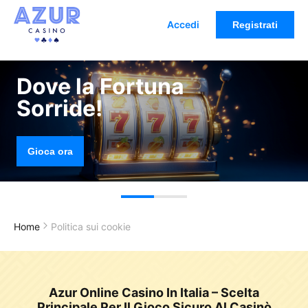
Accedi
Registrati
Dove la Fortuna
Sorride!
Gioca ora
Home
Politica sui cookie
Azur Online Casino In Italia – Scelta
Principale Per Il Gioco Sicuro Al Casinò